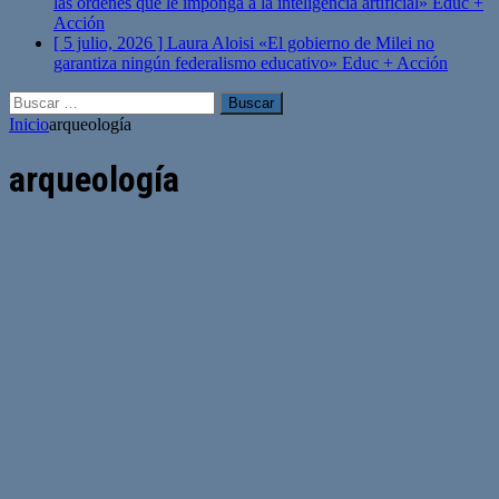
las órdenes que le imponga a la inteligencia artificial»
Educ +
Acción
[ 5 julio, 2026 ]
Laura Aloisi «El gobierno de Milei no
garantiza ningún federalismo educativo»
Educ + Acción
Buscar:
Inicio
arqueología
arqueología