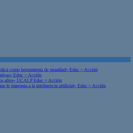
ública como herramienta de igualdad»
Educ + Acción
ativas»
Educ + Acción
on los años» UCALP
Educ + Acción
 le imponga a la inteligencia artificial»
Educ + Acción