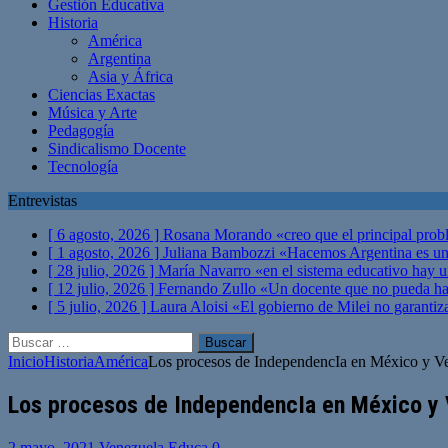
Gestión Educativa
Historia
América
Argentina
Asia y África
Ciencias Exactas
Música y Arte
Pedagogía
Sindicalismo Docente
Tecnología
Entrevistas
[ 6 agosto, 2026 ]
Rosana Morando «creo que el principal probl
[ 1 agosto, 2026 ]
Juliana Bambozzi «Hacemos Argentina es una
[ 28 julio, 2026 ]
María Navarro «en el sistema educativo hay 
[ 12 julio, 2026 ]
Fernando Zullo «Un docente que no pueda hacer
[ 5 julio, 2026 ]
Laura Aloisi «El gobierno de Milei no garanti
Buscar:
Inicio
Historia
América
Los procesos de IndependencIa en México y V
Los procesos de IndependencIa en México y
2 mayo, 2021
Venezuela Educa
0