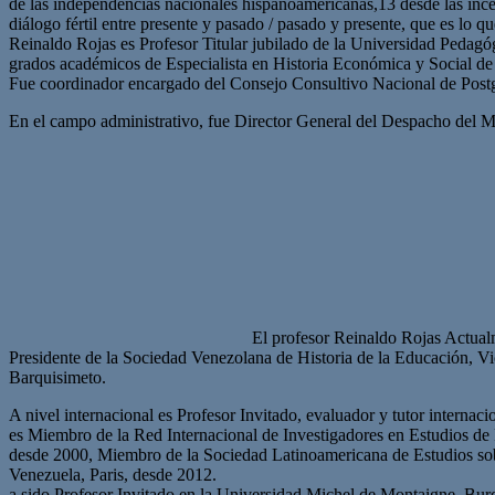
de las independencias nacionales hispanoamericanas,13 desde las ince
diálogo fértil entre presente y pasado / pasado y presente, que es lo q
Reinaldo Rojas es Profesor Titular jubilado de la Universidad Pedagóg
grados académicos de Especialista en Historia Económica y Social de
Fue coordinador encargado del Consejo Consultivo Nacional de Po
En el campo administrativo, fue Director General del Despacho del M
El profesor Reinaldo Rojas Actual
Presidente de la Sociedad Venezolana de Historia de la Educación, 
Barquisimeto.
A nivel internacional es Profesor Invitado, evaluador y tutor int
es Miembro de la Red Internacional de Investigadores en Estudios d
desde 2000, Miembro de la Sociedad Latinoamericana de Estudios s
Venezuela, Paris, desde 2012.
a sido Profesor Invitado en la Universidad Michel de Montaigne, Bu