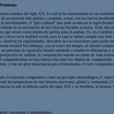
Problemas
stros estudios del siglo XX, lo cual se ha transformado en un verdader
 de un presente más global y complejo, a tono con las nuevas problemá
la incertidumbre, el “giro cultural” que pone acento en la especificidad y
cidente en la orientación de las Ciencias Sociales actuales. Todo ello af
ales, que sirven como puntos de partida para el análisis. Ya, en el ámb
des o leyes en la realidad social, para lo cual se deben cumplir una seri
s, observar las regularidades, descubrir las co-variaciones para poder int
enerar teoría.8 Sin embargo, con el correr del tiempo, el método compa
n principio de oposición binaria orientado a establecer diferencias y si
 perspectiva de análisis, la comparación supone un punto de vista exter
l comparativismo no hay interacción entre los objetos de comparación, c
mo, y esto de gran importancia para el historiador, el corte comparativo
ado el horizonte comparativo como un precepto metodológico,11 especia
desde las perspectivas de una historia americana, global y comparada.12
tancia ya que la historia patria del siglo XIX y su heredera, la historia.
miento conceptual y metodológico.