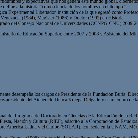
rtidumbres y expectativas que nos genera este mundo global, cibernéti
ue define a la historia “como ciencia de los hombres en el tiempo.”
ica Experimental Libertador, institución de la que egresó como Profeso
 Venezuela (1984), Magíster (1986) y Doctor (1992) en Historia.
stgrado del Consejo Nacional de Universidades (CCNPG-CNU) 2009-2
inisterio de Educación Superior, entre 2007 y 2008 y Asistente del Min
mente desempeña los cargos de Presidente de la Fundación Buria, Direct
Vice-presidente del Ateneo de Duaca Kotepa Delgado y es miembro de 
ernacional del Programa de Doctorado en Ciencias de la Educación de
e Fiesta, Nación y Cultura (RIEF), adscrito a la Corporación de Estu
obre América Latina y el Caribe (SOLAR), con sede en la UNAM, Méxic
rdeos, Francia (1995), Universidad de Las Palmas de Gran Canaria (19