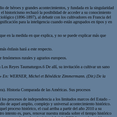
tudio de héroes y grandes acontecimientos, y fundada en la singularidad
 – el historicismo rechazó la posibilidad de acceder a su conocimiento
ológico (1896-1897), al debatir con los cultivadores en Francia del
nificación para la inteligencia cuando están agrupados en tipos y en
 que en la medida en que explica, y no se puede explicar más que
ás énfasis hará a este respecto.
de fenómenos rurales y agrarios europeos.
ra Los Reyes Taumaturgos.6 De allí, su invitación a cultivar un sano
vité» En: WERNER, Michel et Bénédicte Zimmermann. (Dir.) De la
ra). Historia Comparada de las Américas. Sus procesos
los procesos de independencia a los limitados marcos del Estado –
dio de aquel amplio, complejo y universal acontecimiento histórico.
uel proceso histórico, el cual arriba a partir del año 2010 a su
ro intento es, pues, renovar nuestra mirada sobre el tiempo histórico