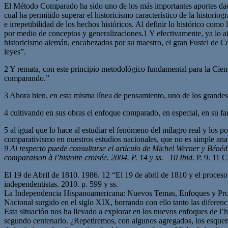
El Método Comparado ha sido uno de los más importantes aportes dados
cual ha permitido superar el historicismo característico de la historio
e irrepetibilidad de los hechos históricos. Al definir lo histórico com
por medio de conceptos y generalizaciones.1 Y efectivamente, ya lo a
historicismo alemán, encabezados por su maestro, el gran Fustel de C
leyes”.
2 Y remata, con este principio metodológico fundamental para la Cien
comparando.”
3 Ahora bien, en esta misma línea de pensamiento, uno de los grandes 
4 cultivando en sus obras el enfoque comparado, en especial, en su f
5 al igual que lo hace al estudiar el fenómeno del milagro real y los 
comparativismo en nuestros estudios nacionales, que no es simple analo
9 Al respecto puede consultarse el articulo de Michel Werner y Béné
comparaison à l’histoire croisée. 2004. P. 14 y ss. 10 Ibid.
P. 9. 11 C
El 19 de Abril de 1810. 1986. 12 “El 19 de abril de 1810 y el proc
independentistas. 2010. p. 599 y ss.
La Independencia Hispanoamericana: Nuevos Temas, Enfoques y Proble
Nacional surgido en el siglo XIX, borrando con ello tanto las diferen
Esta situación nos ha llevado a explorar en los nuevos enfoques de l’hi
segundo centenario. ¿Repetiremos, con algunos agregados, los esquemas 