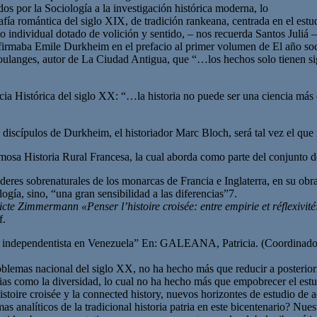
 por la Sociología a la investigación histórica moderna, lo
grafía romántica del siglo XIX, de tradición rankeana, centrada en el es
o lo individual dotado de volición y sentido, – nos recuerda Santos Juliá
firmaba Emile Durkheim en el prefacio al primer volumen de El año soci
oulanges, autor de La Ciudad Antigua, que “…los hechos solo tienen sig
cia Histórica del siglo XX: “…la historia no puede ser una ciencia más
discípulos de Durkheim, el historiador Marc Bloch, será tal vez el que m
amosa Historia Rural Francesa, la cual aborda como parte del conjunto 
poderes sobrenaturales de los monarcas de Francia e Inglaterra, en su ob
gía, sino, “una gran sensibilidad a las diferencias”7.
dicte Zimmermann «Penser l’histoire croisée: entre empirie et réflexi
f.
eso independentista en Venezuela” En: GALEANA, Patricia. (Coordinado
mas nacional del siglo XX, no ha hecho más que reducir a posteriori 
cias como la diversidad, lo cual no ha hecho más que empobrecer el estu
stoire croisée y la connected history, nuevos horizontes de estudio de aq
analíticos de la tradicional historia patria en este bicentenario? Nuest