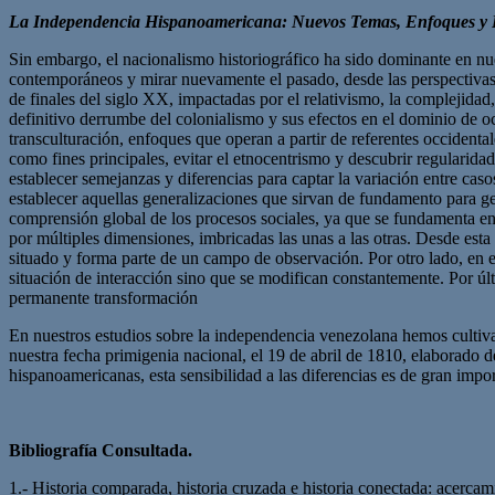
La Independencia Hispanoamericana: Nuevos Temas, Enfoques y 
Sin embargo, el nacionalismo historiográfico ha sido dominante en nue
contemporáneos y mirar nuevamente el pasado, desde las perspectivas
de finales del siglo XX, impactadas por el relativismo, la complejidad, 
definitivo derrumbe del colonialismo y sus efectos en el dominio de oc
transculturación, enfoques que operan a partir de referentes occident
como fines principales, evitar el etnocentrismo y descubrir regularida
establecer semejanzas y diferencias para captar la variación entre caso
establecer aquellas generalizaciones que sirvan de fundamento para g
comprensión global de los procesos sociales, ya que se fundamenta en u
por múltiples dimensiones, imbricadas las unas a las otras. Desde esta
situado y forma parte de un campo de observación. Por otro lado, en e
situación de interacción sino que se modifican constantemente. Por últi
permanente transformación
En nuestros estudios sobre la independencia venezolana hemos cultiv
nuestra fecha primigenia nacional, el 19 de abril de 1810, elaborado 
hispanoamericanas, esta sensibilidad a las diferencias es de gran impor
Bibliografía Consultada.
1.- Historia comparada, historia cruzada e historia conectada: acerca