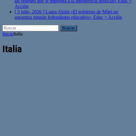
las órdenes que le imponga a la inteligencia artificial»
Educ +
Acción
[ 5 julio, 2026 ]
Laura Aloisi «El gobierno de Milei no
garantiza ningún federalismo educativo»
Educ + Acción
Buscar:
Inicio
Italia
Italia