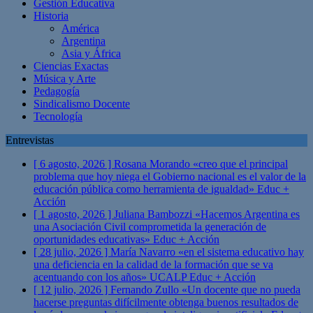
Gestión Educativa
Historia
América
Argentina
Asia y África
Ciencias Exactas
Música y Arte
Pedagogía
Sindicalismo Docente
Tecnología
Entrevistas
[ 6 agosto, 2026 ]
Rosana Morando «creo que el principal
problema que hoy niega el Gobierno nacional es el valor de la
educación pública como herramienta de igualdad»
Educ +
Acción
[ 1 agosto, 2026 ]
Juliana Bambozzi «Hacemos Argentina es
una Asociación Civil comprometida la generación de
oportunidades educativas»
Educ + Acción
[ 28 julio, 2026 ]
María Navarro «en el sistema educativo hay
una deficiencia en la calidad de la formación que se va
acentuando con los años» UCALP
Educ + Acción
[ 12 julio, 2026 ]
Fernando Zullo «Un docente que no pueda
hacerse preguntas difícilmente obtenga buenos resultados de