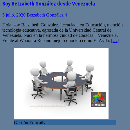
Soy Betzabeth González desde Venezuela
5 julio, 2020
Betzabeth González
4
Hola, soy Betzabeth González, licenciada en Educación, mención
tecnología educativa, egresada de la Universidad Central de
Venezuela. Nací en la hermosa ciudad de Caracas – Venezuela.
Frente al Wuaraira Repano mejor conocido como El Ávila.
[…]
Gestión Educativa