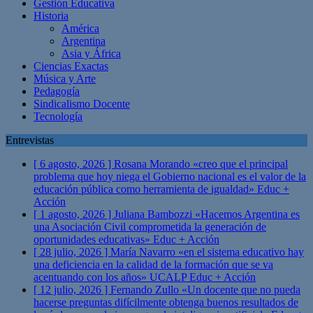
Gestión Educativa
Historia
América
Argentina
Asia y África
Ciencias Exactas
Música y Arte
Pedagogía
Sindicalismo Docente
Tecnología
Entrevistas
[ 6 agosto, 2026 ]
Rosana Morando «creo que el principal
problema que hoy niega el Gobierno nacional es el valor de la
educación pública como herramienta de igualdad»
Educ +
Acción
[ 1 agosto, 2026 ]
Juliana Bambozzi «Hacemos Argentina es
una Asociación Civil comprometida la generación de
oportunidades educativas»
Educ + Acción
[ 28 julio, 2026 ]
María Navarro «en el sistema educativo hay
una deficiencia en la calidad de la formación que se va
acentuando con los años» UCALP
Educ + Acción
[ 12 julio, 2026 ]
Fernando Zullo «Un docente que no pueda
hacerse preguntas difícilmente obtenga buenos resultados de