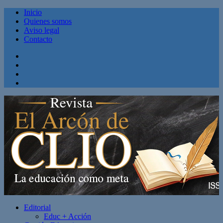
Inicio
Quienes somos
Aviso legal
Contacto
Facebook
Twitter
Linkedin
Youtube
Editorial
Educ + Acción